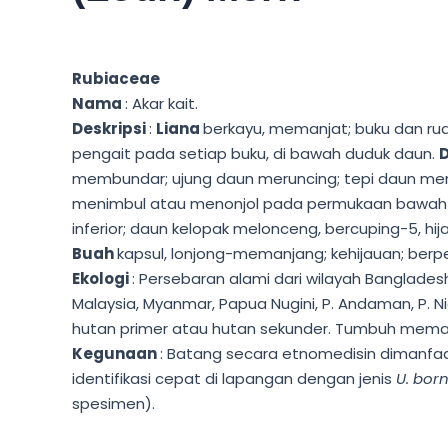
Rubiaceae
Nama
: Akar kait.
Deskripsi
:
Liana
berkayu, memanjat; buku dan rua
pengait pada setiap buku, di bawah duduk daun.
membundar; ujung daun meruncing; tepi daun meng
menimbul atau menonjol pada permukaan bawah da
inferior; daun kelopak melonceng, bercuping-5, h
Buah
kapsul, lonjong-memanjang; kehijauan; berp
Ekologi
: Persebaran alami dari wilayah Bangladesh
Malaysia, Myanmar, Papua Nugini, P. Andaman, P.
hutan primer atau hutan sekunder. Tumbuh meman
Kegunaan
: Batang secara etnomedisin dimanfaa
identifikasi cepat di lapangan dengan jenis
U. bor
spesimen).