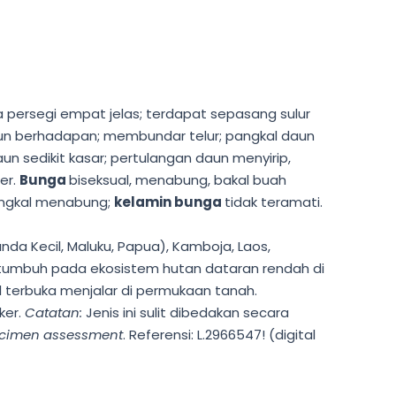
 persegi empat jelas; terdapat sepasang sulur
sun berhadapan; membundar telur; pangkal daun
 sedikit kasar; pertulangan daun menyirip,
ler.
Bunga
biseksual, menabung, bakal buah
pangkal menabung;
kelamin bunga
tidak teramati.
unda Kecil, Maluku, Papua), Kamboja, Laos,
a tumbuh pada ekosistem hutan dataran rendah di
 terbuka menjalar di permukaan tanah.
ker.
Catatan:
Jenis ini sulit dibedakan secara
cimen assessment
. Referensi: L.2966547! (digital