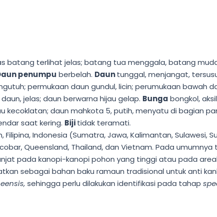
s batang terlihat jelas; batang tua menggala, batang muda
Daun penumpu
berbelah.
Daun
tunggal, menjangat, tersu
utuh; permukaan daun gundul, licin; perumukaan bawah daun
un, jelas; daun berwarna hijau gelap.
Bunga
bongkol, aksi
ijau kecoklatan; daun mahkota 5, putih, menyatu di bagian 
endar saat kering.
Biji
tidak teramati.
, Filipina, Indonesia (Sumatra, Jawa, Kalimantan, Sulawesi, S
 Nicobar, Queensland, Thailand, dan Vietnam. Pada umumny
jat pada kanopi-kanopi pohon yang tinggi atau pada areal
tkan sebagai bahan baku ramaun tradisional untuk anti kan
neensis,
sehingga perlu dilakukan identifikasi pada tahap
spe