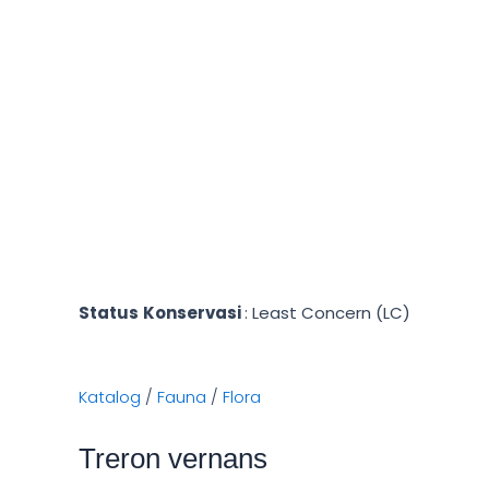
Lewati
ke
konten
Status
Konservasi
: Least Concern (LC)
Katalog
/
Fauna
/
Flora
Treron vernans