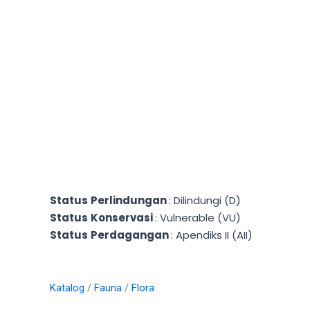
Lewati
ke
konten
Status
Perlindungan
: Dilindungi (D)
Status
Konservasi
: Vulnerable (VU)
Status
Perdagangan
: Apendiks II (AII)
Katalog
/
Fauna
/
Flora