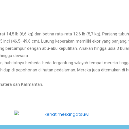
at 14,5 lb (6,6 kg) dan betina rata-rata 12,6 lb (5,7 kg). Panjang tubu
,5 inci (46,5–49,6 cm). Lutung keperakan memiliki ekor yang panjang,
ng bercampur dengan abu-abu keputihan. Anakan hingga usia 3 bu
 hingga dewasa
.
un, habitatnya berbeda-beda tergantung wilayah tempat mereka tingg
hidup di pepohonan di hutan pedalaman. Mereka juga ditemukan di 
umatera dan Kalimantan
.