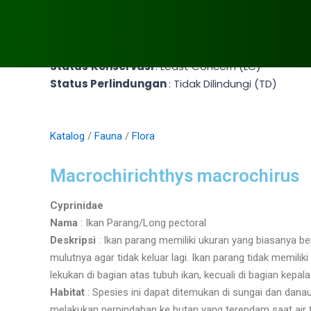
Status
Konservasi
: Least Concern (LC)
Status Perlindungan
: Tidak Dilindungi (TD)
Katalog
/
Fauna
/
Flora
Macrochirichthys macrochirus
Cyprinidae
Nama
: Ikan Parang/Long pectoral
Deskripsi
:
Ikan parang memiliki ukuran yang biasanya be
mulutnya agar tidak keluar lagi. Ikan parang tidak memilik
lekukan di bagian atas tubuh ikan, kecuali di bagian kepala
Habitat
: Spesies ini dapat ditemukan di sungai dan d
melakukan perpindahan ke hutan yang terendam saat air ti