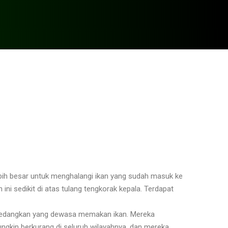
Informasi Status
ebih besar untuk menghalangi ikan yang sudah masuk ke
ini sedikit di atas tulang tengkorak kepala. Terdapat
 sedangkan yang dewasa memakan ikan. Mereka
ungkin berkurang di seluruh wilayahnya, dan mereka