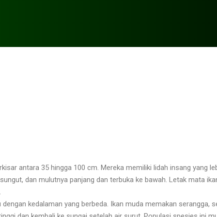
rkisar antara 35 hingga
100 cm. Mereka memiliki lidah insang yang l
i sungut, dan mulutnya panjang dan terbuka ke bawah. Letak mata ikan 
.
anau dengan kedalaman yang berbeda. Ikan muda memakan serangga,
nggi dan kembali ke sungai setelah air surut. Populasi spesies ini m