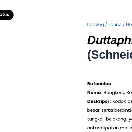
tatus
Katalog
/
Fauna
/
Fl
Duttaph
(Schnei
Bufonidae
Nama
: Bangkong 
Deskripsi
: Kodok d
besar serta berbinti
tungkai belakang y
antara lipatan mat