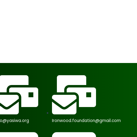
fo@yasiwa.org
Ironwood.foundation@gmail.com