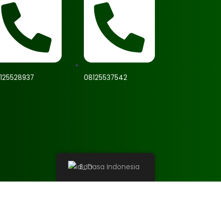
125528937
08125537542
Bahasa Indonesia
Beranda