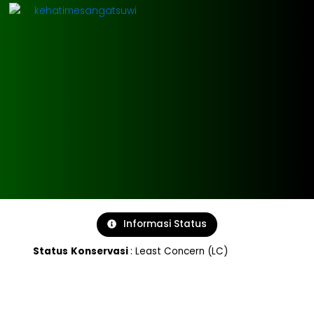
Lewati
ke
konten
Informasi Status
Status
Konservasi
: Least Concern (LC)